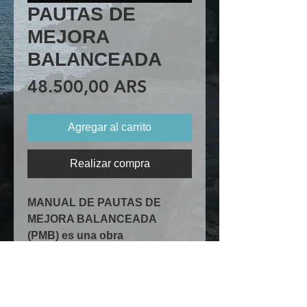
PAUTAS DE
MEJORA
BALANCEADA
Precio
48.500,00 ARS
Agregar al carrito
Realizar compra
MANUAL DE PAUTAS DE 
MEJORA BALANCEADA 
(PMB)
 es una obra 
desarrollada por Gabriel 
Federico Calicchia que 
propone una nueva manera de 
Tienda
entender la calidad, la mejora 