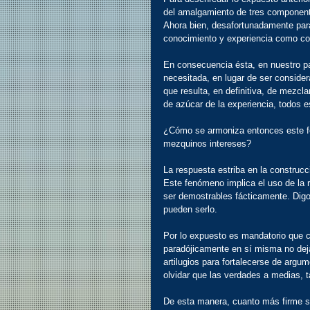
del amalgamiento de tres componentes
Ahora bien, desafortunadamente para
conocimiento y experiencia como com
En consecuencia ésta, en nuestro pa
necesitada, en lugar de ser conside
que resulta, en definitiva, de mezcla
de azúcar de la experiencia, todos 
¿Cómo se armoniza entonces este f
mezquinos intereses?
La respuesta estriba en la construcc
Este fenómeno implica el uso de la r
ser demostrables fácticamente. Digo
pueden serlo.
Por lo expuesto es mandatorio que c
paradójicamente en sí misma no deja
artilugios para fortalecerse de arg
olvidar que las verdades a medias, 
De esta manera, cuanto más firme sea