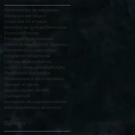
Administrador de voluntades
Alineación estratégica
Como vivir en el futuro
Derechos de la mujer
Direccionar
Economía
Entorno
Estrategia organizacional
Felices fiestas
Filosofía Japonesa
Herramientas colaborativas
Integración del personal
Libertad de acción
Libres
Logística medicamentos
Murphy
Planificación estratégica
Procedimientos Administrativos
atención al cliente
experiencia del cliente
management
percepción de urgencia
reclamos
teletrabajo
tiempos de servicio
Síguenos