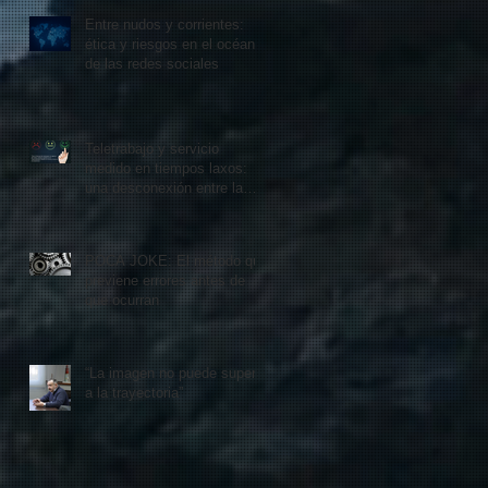
Entre nudos y corrientes:
ética y riesgos en el océano
de las redes sociales
Teletrabajo y servicio
medido en tiempos laxos:
una desconexión entre la
organización y el mercado
POCA JOKE: El método que
previene errores antes de
que ocurran
“La imagen no puede superar
a la trayectoria”