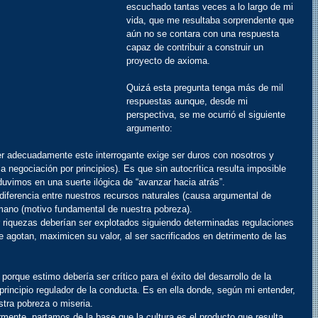
escuchado tantas veces a lo largo de mi 
vida, que me resultaba sorprendente que 
aún no se contara con una respuesta 
capaz de contribuir a construir un 
proyecto de axioma.
Quizá esta pregunta tenga más de mil 
respuestas aunque, desde mi 
perspectiva, se me ocurrió el siguiente 
argumento:
er adecuadamente este interrogante exige ser duros con nosotros y 
la negociación por principios). Es que sin autocrítica resulta imposible 
vimos en una suerte ilógica de “avanzar hacia atrás”.
diferencia entre nuestros recursos naturales (causa argumental de 
umano (motivo fundamental de nuestra pobreza).
r riquezas deberían ser explotados siguiendo determinadas regulaciones 
e agotan, maximicen su valor, al ser sacrificados en detrimento de las 
porque estimo debería ser crítico para el éxito del desarrollo de la 
 principio regulador de la conducta. Es en ella donde, según mi entender, 
stra pobreza o miseria.
mente, partamos de la base que la cultura es el producto que resulta 