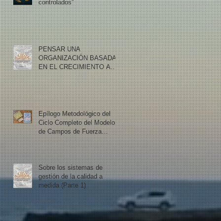
controlados”
PENSAR UNA
ORGANIZACIÓN BASADA
EN EL CRECIMIENTO A
PARTIR DE LA CRISIS
Epílogo Metodológico del
Ciclo Completo del Modelo
de Campos de Fuerza
Armonizados
Sobre los sistemas de
gestión de la calidad a
medida (Parte 1)