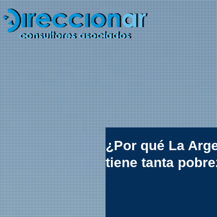
¿Por qué La Argen
tiene tanta pobr