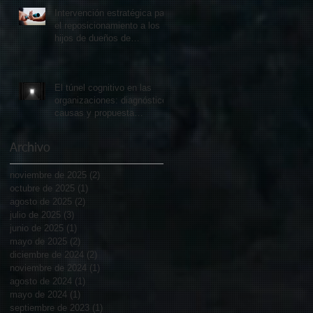
Intervención estratégica para
el reposicionamiento a los
hijos de dueños de
empresas familiares
El túnel cognitivo en las
organizaciones: diagnóstico,
causas y propuesta
metodológica para recuperar
el dinamismo operativo
Archivo
noviembre de 2025
(2)
2 entradas
octubre de 2025
(1)
1 entrada
agosto de 2025
(2)
2 entradas
julio de 2025
(3)
3 entradas
junio de 2025
(1)
1 entrada
mayo de 2025
(2)
2 entradas
diciembre de 2024
(2)
2 entradas
noviembre de 2024
(1)
1 entrada
agosto de 2024
(1)
1 entrada
mayo de 2024
(1)
1 entrada
septiembre de 2023
(1)
1 entrada