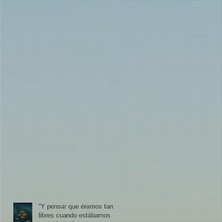
“Y pensar que éramos tan
libres cuando estábamos