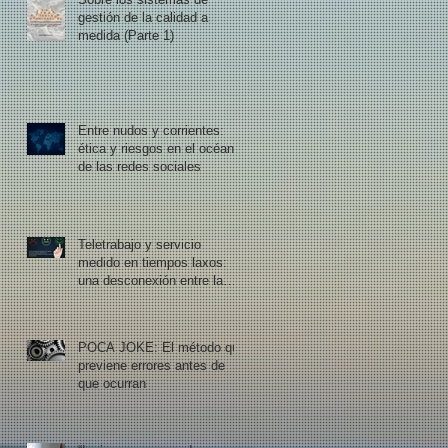
gestión de la calidad a
medida (Parte 1)
Entre nudos y corrientes:
ética y riesgos en el océano
de las redes sociales
Teletrabajo y servicio
medido en tiempos laxos:
una desconexión entre la
organización y el mercado
POCA JOKE: El método que
previene errores antes de
que ocurran