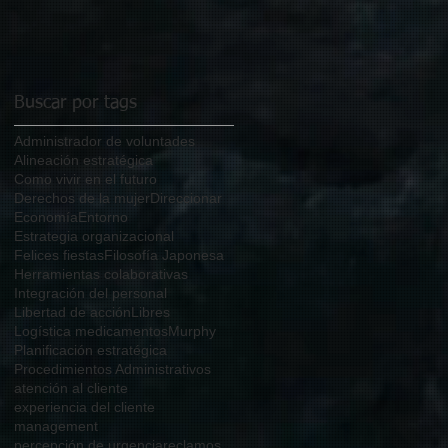
Buscar por tags
Administrador de voluntades
Alineación estratégica
Como vivir en el futuro
Derechos de la mujer
Direccionar
Economía
Entorno
Estrategia organizacional
Felices fiestas
Filosofía Japonesa
Herramientas colaborativas
Integración del personal
Libertad de acción
Libres
Logística medicamentos
Murphy
Planificación estratégica
Procedimientos Administrativos
atención al cliente
experiencia del cliente
management
percepción de urgencia
reclamos