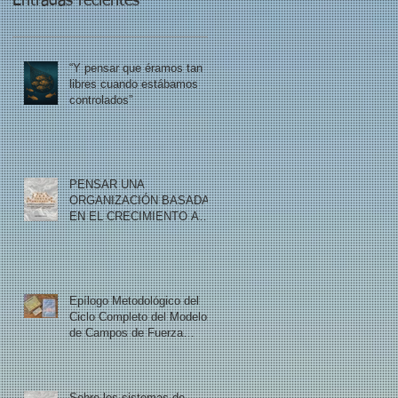
Entradas recientes
“Y pensar que éramos tan
libres cuando estábamos
controlados”
PENSAR UNA
ORGANIZACIÓN BASADA
EN EL CRECIMIENTO A
PARTIR DE LA CRISIS
Epílogo Metodológico del
Ciclo Completo del Modelo
de Campos de Fuerza
Armonizados
Sobre los sistemas de