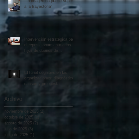
“La imagen no puede superar
a la trayectoria”
Intervención estratégica para
el reposicionamiento a los
hijos de dueños de
empresas familiares
El túnel cognitivo en las
organizaciones: diagnóstico,
causas y propuesta
metodológica para recuperar
el dinamismo operativo
Archivo
noviembre de 2025
(2)
2 entradas
octubre de 2025
(1)
1 entrada
agosto de 2025
(2)
2 entradas
julio de 2025
(3)
3 entradas
junio de 2025
(1)
1 entrada