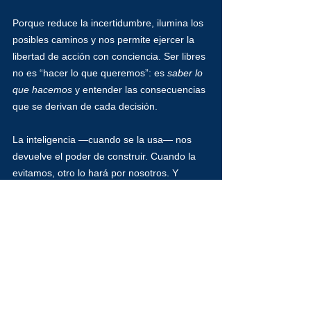
Porque reduce la incertidumbre, ilumina los 
posibles caminos y nos permite ejercer la 
libertad de acción con conciencia. Ser libres 
no es “hacer lo que queremos”: es 
saber lo 
que hacemos
 y entender las consecuencias 
que se derivan de cada decisión.
La inteligencia —cuando se la usa— nos 
devuelve el poder de construir. Cuando la 
evitamos, otro lo hará por nosotros. Y 
entonces volveremos a sentirnos “tan 
libres” como antes… mientras volvemos, sin 
darnos cuenta, a estar controlados.
La deuda con las generaciones 
futuras
Cada análisis que evitamos, cada decisión 
improvisada, cada concesión a la 