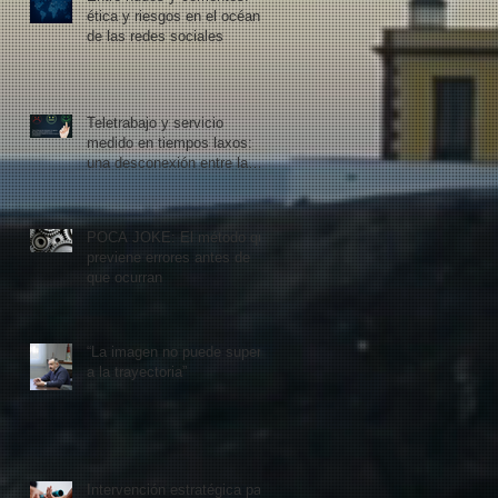
ética y riesgos en el océano
de las redes sociales
Teletrabajo y servicio
medido en tiempos laxos:
una desconexión entre la
organización y el mercado
POCA JOKE: El método que
previene errores antes de
que ocurran
“La imagen no puede superar
a la trayectoria”
Intervención estratégica para