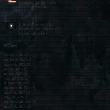
el reposicionamiento a los
hijos de dueños de
empresas familiares
El túnel cognitivo en las
organizaciones: diagnóstico,
causas y propuesta
metodológica para recuperar
el dinamismo operativo
Archivo
noviembre de 2025
(2)
2 entradas
octubre de 2025
(1)
1 entrada
agosto de 2025
(2)
2 entradas
julio de 2025
(3)
3 entradas
junio de 2025
(1)
1 entrada
mayo de 2025
(2)
2 entradas
diciembre de 2024
(2)
2 entradas
noviembre de 2024
(1)
1 entrada
agosto de 2024
(1)
1 entrada
mayo de 2024
(1)
1 entrada
septiembre de 2023
(1)
1 entrada
agosto de 2023
(1)
1 entrada