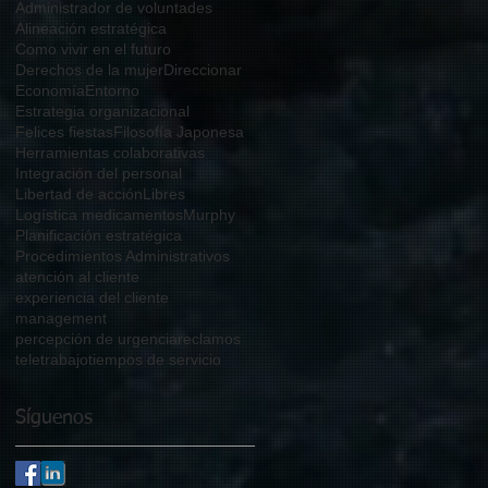
Administrador de voluntades
Alineación estratégica
Como vivir en el futuro
Derechos de la mujer
Direccionar
Economía
Entorno
Estrategia organizacional
Felices fiestas
Filosofía Japonesa
Herramientas colaborativas
Integración del personal
Libertad de acción
Libres
Logística medicamentos
Murphy
Planificación estratégica
Procedimientos Administrativos
atención al cliente
experiencia del cliente
management
percepción de urgencia
reclamos
teletrabajo
tiempos de servicio
Síguenos